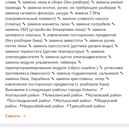
слива 🔧 замена люка в сборе (без разбора) 🔧 замена ремня
привода 🔧 замена кнопок, ручек, не требующее разборки 🔧
замена сетевого фильтра, шнура 🔧 замена ТЭНа
(нагревательный элемент) 🔧 замена сливного насоса
(помпы) 🔧 замена манжеты люка 🔧 замена патрубков 🔧
замена УБЛ (устройство блокировки люка) 🔧 замена
заливного клапана 🔧 извлечение посторонних предметов
(без разборки бака) 🔧 замена аквастопа 🔧 замена ручки,
петли люка 🔧 замена пресостата (датчика уровня воды) 🔧
замена термостата (датчик температуры) 🔧 замена
электродвигателя 🔧 замена щеток электродвигателя 🔧
замена модуля управления, таймера 🔧
перепрограммирование модуля (сброс ошибок ) 🔧 установка
противовеса (верхнего) 🔧 замена подшипников, сальников 🔧
замена бака, барабана 🔧 замена крестовины, опор 🔧
извлечение посторонних предметов (с разбором бака)
Выезжаем в следующие районы города Алматы: 📍
Алатауский район 📍Алмалинский район 📍Ауэзовский район
📍Бостандыкский район 📍Жетысуский район 📍Медеуский
район 📍Наурызбайский район 📍Турксибский район
Скрыть