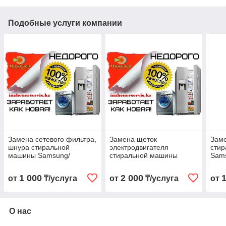
Подобные услуги компании
Замена сетевого фильтра,
Замена щеток
Заме
шнура стиральной
электродвигателя
сти
машины Samsung/
стиральной машины
Sam
Самсунг
Samsung/Самсунг
1 000
2 000
от
₸/услуга
от
₸/услуга
от
О нас