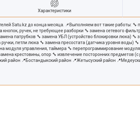
Характеристики
лей Satu.kz до конца месяца. 📌Выполняем вот такие работы: 🔧 
на кнопок, ручек, не требующее разборки 🔧 замена сетевого фильт
замена патрубков 🔧 замена УБЛ (устройство блокировки люка) 🔧 
 ручки, петли люка 🔧 замена пресостата (датчика уровня воды) 
на модуля управления, таймера 🔧 перепрограммирование модуля (
 замена крестовины, опор 🔧 извлечение посторонних предметов 
кий район 📍Бостандыкский район 📍Жетысуский район 📍Медеуск