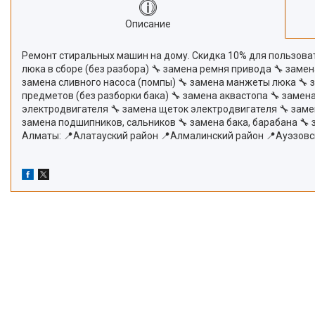
Описание
Ремонт стиральных машин на дому. Скидка 10% для пользовате
люка в сборе (без разбора) 🔧 замена ремня привода 🔧 заме
замена сливного насоса (помпы) 🔧 замена манжеты люка 🔧 
предметов (без разборки бака) 🔧 замена аквастопа 🔧 замена
электродвигателя 🔧 замена щеток электродвигателя 🔧 заме
замена подшипников, сальников 🔧 замена бака, барабана 🔧
Алматы: 📍Алатауский район 📍Алмалинский район 📍Ауэзовс