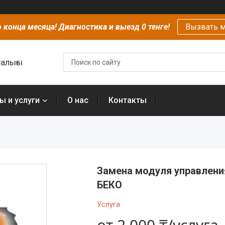
 конца месяца! Диагностика и выезд 0 тенге!
Вызвать м
алығы
ы и услуги
О нас
Контакты
Замена модуля управлени
БЕКО
Услуга