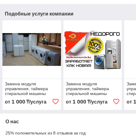
Подобные услуги компании
Замена модуля
Замена модуля
Зам
управления, таймера
управления, таймера
упра
стиральной машины
стиральной машины
сти
ATLANT/АТЛАНТ
1 000
1 000
от
₸/услуга
от
₸/услуга
от
О нас
25% положительных из 8 отзывов за год