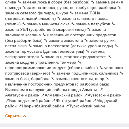
слива 🔧 замена люка в сборе (без разбора) 🔧 замена ремня
привода 🔧 замена кнопок, ручек, не требующее разборки 🔧
замена сетевого фильтра, шнура 🔧 замена ТЭНа
(нагревательный элемент) 🔧 замена сливного насоса
(помпы) 🔧 замена манжеты люка 🔧 замена патрубков 🔧
замена УБЛ (устройство блокировки люка) 🔧 замена
заливного клапана 🔧 извлечение посторонних предметов
(без разборки бака) 🔧 замена аквастопа 🔧 замена ручки,
петли люка 🔧 замена пресостата (датчика уровня воды) 🔧
замена термостата (датчик температуры) 🔧 замена
электродвигателя 🔧 замена щеток электродвигателя 🔧
замена модуля управления, таймера 🔧
перепрограммирование модуля (сброс ошибок ) 🔧 установка
противовеса (верхнего) 🔧 замена подшипников, сальников 🔧
замена бака, барабана 🔧 замена крестовины, опор 🔧
извлечение посторонних предметов (с разбором бака)
Выезжаем в следующие районы города Алматы: 📍
Алатауский район 📍Алмалинский район 📍Ауэзовский район
📍Бостандыкский район 📍Жетысуский район 📍Медеуский
район 📍Наурызбайский район 📍Турксибский район
Скрыть