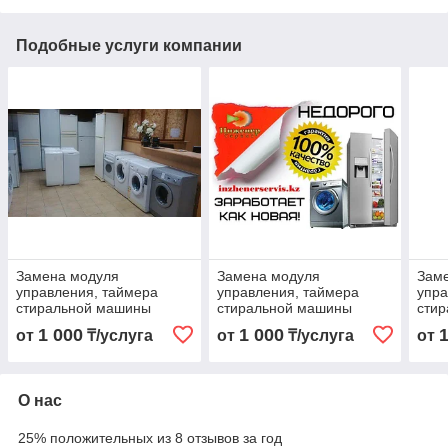
Подобные услуги компании
Замена модуля
Замена модуля
Зам
управления, таймера
управления, таймера
упра
стиральной машины
стиральной машины
сти
ATLANT/АТЛАНТ
1 000
1 000
от
₸/услуга
от
₸/услуга
от
О нас
25% положительных из 8 отзывов за год