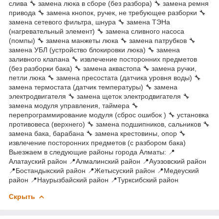
слива 🔧 замена люка в сборе (без разбора) 🔧 замена ремня
привода 🔧 замена кнопок, ручек, не требующее разборки 🔧
замена сетевого фильтра, шнура 🔧 замена ТЭНа
(нагревательный элемент) 🔧 замена сливного насоса
(помпы) 🔧 замена манжеты люка 🔧 замена патрубков 🔧
замена УБЛ (устройство блокировки люка) 🔧 замена
заливного клапана 🔧 извлечение посторонних предметов
(без разборки бака) 🔧 замена аквастопа 🔧 замена ручки,
петли люка 🔧 замена пресостата (датчика уровня воды) 🔧
замена термостата (датчик температуры) 🔧 замена
электродвигателя 🔧 замена щеток электродвигателя 🔧
замена модуля управления, таймера 🔧
перепрограммирование модуля (сброс ошибок ) 🔧 установка
противовеса (верхнего) 🔧 замена подшипников, сальников 🔧
замена бака, барабана 🔧 замена крестовины, опор 🔧
извлечение посторонних предметов (с разбором бака)
Выезжаем в следующие районы города Алматы: 📍
Алатауский район 📍Алмалинский район 📍Ауэзовский район
📍Бостандыкский район 📍Жетысуский район 📍Медеуский
район 📍Наурызбайский район 📍Турксибский район
Скрыть