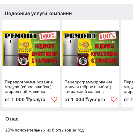
Подобные услуги компании
Перепрограммирование
Перепрограммирование
Пер
модуля (сброс ошибок )
модуля (сброс ошибок )
моду
стиральной машины
стиральной машины
сти
BEKO/БЕКО
Indesit/Индезит
Daew
1 000
1 000
от
₸/услуга
от
₸/услуга
от
Даев
О нас
25% положительных из 8 отзывов за год