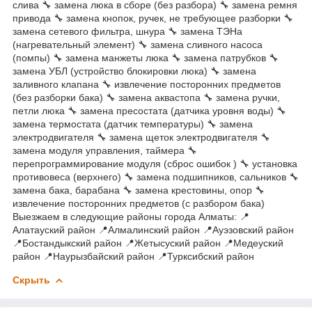
слива 🔧 замена люка в сборе (без разбора) 🔧 замена ремня
привода 🔧 замена кнопок, ручек, не требующее разборки 🔧
замена сетевого фильтра, шнура 🔧 замена ТЭНа
(нагревательный элемент) 🔧 замена сливного насоса
(помпы) 🔧 замена манжеты люка 🔧 замена патрубков 🔧
замена УБЛ (устройство блокировки люка) 🔧 замена
заливного клапана 🔧 извлечение посторонних предметов
(без разборки бака) 🔧 замена аквастопа 🔧 замена ручки,
петли люка 🔧 замена пресостата (датчика уровня воды) 🔧
замена термостата (датчик температуры) 🔧 замена
электродвигателя 🔧 замена щеток электродвигателя 🔧
замена модуля управления, таймера 🔧
перепрограммирование модуля (сброс ошибок ) 🔧 установка
противовеса (верхнего) 🔧 замена подшипников, сальников 🔧
замена бака, барабана 🔧 замена крестовины, опор 🔧
извлечение посторонних предметов (с разбором бака)
Выезжаем в следующие районы города Алматы: 📍
Алатауский район 📍Алмалинский район 📍Ауэзовский район
📍Бостандыкский район 📍Жетысуский район 📍Медеуский
район 📍Наурызбайский район 📍Турксибский район
Скрыть