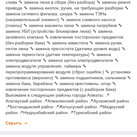
слива 🔧 замена люка в сборе (без разбора) 🔧 замена ремня
привода 🔧 замена кнопок, ручек, не требующее разборки 🔧
замена сетевого фильтра, шнура 🔧 замена ТЭНа
(нагревательный элемент) 🔧 замена сливного насоса
(помпы) 🔧 замена манжеты люка 🔧 замена патрубков 🔧
замена УБЛ (устройство блокировки люка) 🔧 замена
заливного клапана 🔧 извлечение посторонних предметов
(без разборки бака) 🔧 замена аквастопа 🔧 замена ручки,
петли люка 🔧 замена пресостата (датчика уровня воды) 🔧
замена термостата (датчик температуры) 🔧 замена
электродвигателя 🔧 замена щеток электродвигателя 🔧
замена модуля управления, таймера 🔧
перепрограммирование модуля (сброс ошибок ) 🔧 установка
противовеса (верхнего) 🔧 замена подшипников, сальников 🔧
замена бака, барабана 🔧 замена крестовины, опор 🔧
извлечение посторонних предметов (с разбором бака)
Выезжаем в следующие районы города Алматы: 📍
Алатауский район 📍Алмалинский район 📍Ауэзовский район
📍Бостандыкский район 📍Жетысуский район 📍Медеуский
район 📍Наурызбайский район 📍Турксибский район
Скрыть