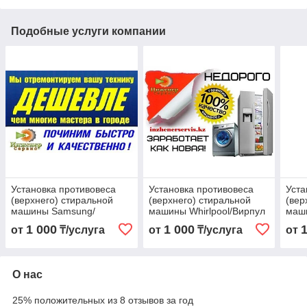
Подобные услуги компании
Установка противовеса
Установка противовеса
Уста
(верхнего) стиральной
(верхнего) стиральной
(вер
машины Samsung/
машины Whirlpool/Вирпул
маши
Самсунг
Пан
1 000
1 000
от
₸/услуга
от
₸/услуга
от
О нас
25% положительных из 8 отзывов за год