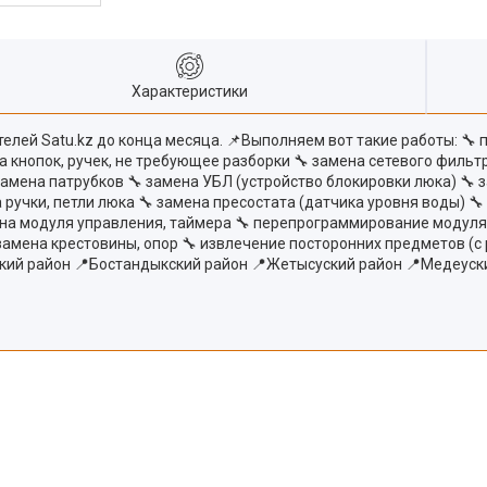
Характеристики
лей Satu.kz до конца месяца. 📌Выполняем вот такие работы: 🔧 
на кнопок, ручек, не требующее разборки 🔧 замена сетевого фильт
замена патрубков 🔧 замена УБЛ (устройство блокировки люка) 🔧 
 ручки, петли люка 🔧 замена пресостата (датчика уровня воды) 
на модуля управления, таймера 🔧 перепрограммирование модуля (
 замена крестовины, опор 🔧 извлечение посторонних предметов 
кий район 📍Бостандыкский район 📍Жетысуский район 📍Медеуск