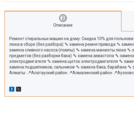
Описание
Ремонт стиральных машин на дому. Скидка 10% для пользовате
люка в сборе (без разбора) 🔧 замена ремня привода 🔧 заме
замена сливного насоса (помпы) 🔧 замена манжеты люка 🔧 
предметов (без разборки бака) 🔧 замена аквастопа 🔧 замена
электродвигателя 🔧 замена щеток электродвигателя 🔧 заме
замена подшипников, сальников 🔧 замена бака, барабана 🔧
Алматы: 📍Алатауский район 📍Алмалинский район 📍Ауэзовс