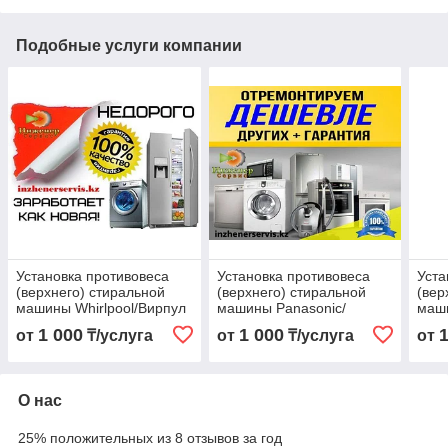
Подобные услуги компании
Установка противовеса
Установка противовеса
Уста
(верхнего) стиральной
(верхнего) стиральной
(вер
машины Whirlpool/Вирпул
машины Panasonic/
маш
Панасоник
1 000
1 000
от
₸/услуга
от
₸/услуга
от
О нас
25% положительных из 8 отзывов за год