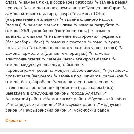
слива 🔧 замена люка в сборе (без разбора) 🔧 замена ремня
привода 🔧 замена кнопок, ручек, не требующее разборки 🔧
замена сетевого фильтра, шнура 🔧 замена ТЭНа
(нагревательный элемент) 🔧 замена сливного насоса
(помпы) 🔧 замена манжеты люка 🔧 замена патрубков 🔧
замена УБЛ (устройство блокировки люка) 🔧 замена
заливного клапана 🔧 извлечение посторонних предметов
(без разборки бака) 🔧 замена аквастопа 🔧 замена ручки,
петли люка 🔧 замена пресостата (датчика уровня воды) 🔧
замена термостата (датчик температуры) 🔧 замена
электродвигателя 🔧 замена щеток электродвигателя 🔧
замена модуля управления, таймера 🔧
перепрограммирование модуля (сброс ошибок ) 🔧 установка
противовеса (верхнего) 🔧 замена подшипников, сальников 🔧
замена бака, барабана 🔧 замена крестовины, опор 🔧
извлечение посторонних предметов (с разбором бака)
Выезжаем в следующие районы города Алматы: 📍
Алатауский район 📍Алмалинский район 📍Ауэзовский район
📍Бостандыкский район 📍Жетысуский район 📍Медеуский
район 📍Наурызбайский район 📍Турксибский район
Скрыть