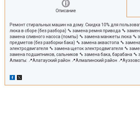
Описание
Ремонт стиральных машин на дому. Скидка 10% для пользовате
люка в сборе (без разбора) 🔧 замена ремня привода 🔧 заме
замена сливного насоса (помпы) 🔧 замена манжеты люка 🔧 
предметов (без разборки бака) 🔧 замена аквастопа 🔧 замена
электродвигателя 🔧 замена щеток электродвигателя 🔧 заме
замена подшипников, сальников 🔧 замена бака, барабана 🔧
Алматы: 📍Алатауский район 📍Алмалинский район 📍Ауэзовс