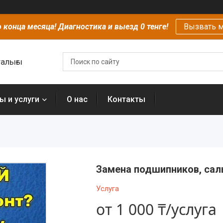
 конца месяца! Диагностика и выезд 0 тенге!
Вызвать м
алығы
ы и услуги
О нас
Контакты
Замена подшипников, сал
Услуга
от
1 000 ₸/услуга