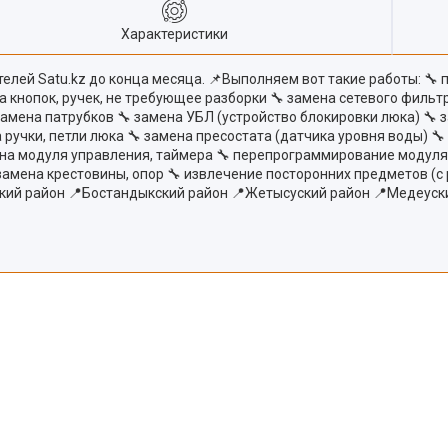
Характеристики
лей Satu.kz до конца месяца. 📌Выполняем вот такие работы: 🔧 
на кнопок, ручек, не требующее разборки 🔧 замена сетевого фильт
замена патрубков 🔧 замена УБЛ (устройство блокировки люка) 🔧 
 ручки, петли люка 🔧 замена пресостата (датчика уровня воды) 
на модуля управления, таймера 🔧 перепрограммирование модуля (
 замена крестовины, опор 🔧 извлечение посторонних предметов 
кий район 📍Бостандыкский район 📍Жетысуский район 📍Медеуск