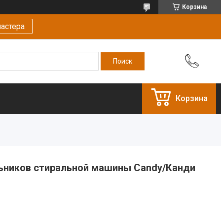
Корзина
астера
Корзина
ьников стиральной машины Candy/Канди