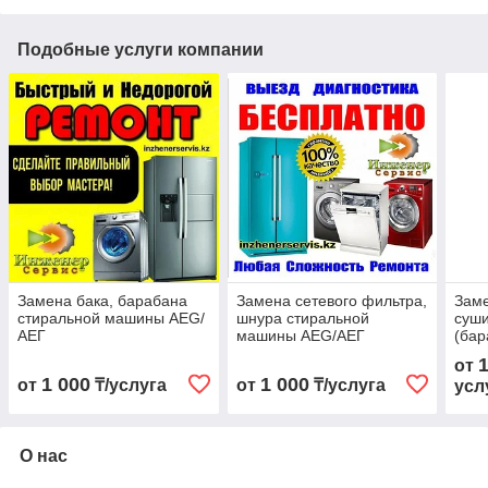
Подобные услуги компании
Замена бака, барабана
Замена сетевого фильтра,
Зам
стиральной машины AEG/
шнура стиральной
суш
АЕГ
машины AEG/АЕГ
(бар
от
1 000
1 000
от
₸/услуга
от
₸/услуга
усл
О нас