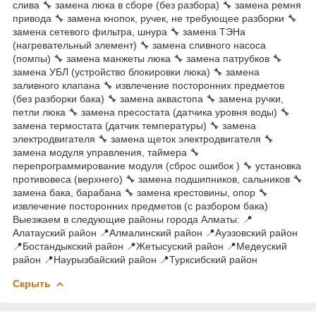
слива 🔧 замена люка в сборе (без разбора) 🔧 замена ремня
привода 🔧 замена кнопок, ручек, не требующее разборки 🔧
замена сетевого фильтра, шнура 🔧 замена ТЭНа
(нагревательный элемент) 🔧 замена сливного насоса
(помпы) 🔧 замена манжеты люка 🔧 замена патрубков 🔧
замена УБЛ (устройство блокировки люка) 🔧 замена
заливного клапана 🔧 извлечение посторонних предметов
(без разборки бака) 🔧 замена аквастопа 🔧 замена ручки,
петли люка 🔧 замена пресостата (датчика уровня воды) 🔧
замена термостата (датчик температуры) 🔧 замена
электродвигателя 🔧 замена щеток электродвигателя 🔧
замена модуля управления, таймера 🔧
перепрограммирование модуля (сброс ошибок ) 🔧 установка
противовеса (верхнего) 🔧 замена подшипников, сальников 🔧
замена бака, барабана 🔧 замена крестовины, опор 🔧
извлечение посторонних предметов (с разбором бака)
Выезжаем в следующие районы города Алматы: 📍
Алатауский район 📍Алмалинский район 📍Ауэзовский район
📍Бостандыкский район 📍Жетысуский район 📍Медеуский
район 📍Наурызбайский район 📍Турксибский район
Скрыть