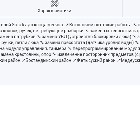
Характеристики
лей Satu.kz до конца месяца. 📌Выполняем вот такие работы: 🔧 
на кнопок, ручек, не требующее разборки 🔧 замена сетевого фильт
замена патрубков 🔧 замена УБЛ (устройство блокировки люка) 🔧 
 ручки, петли люка 🔧 замена пресостата (датчика уровня воды) 
на модуля управления, таймера 🔧 перепрограммирование модуля (
 замена крестовины, опор 🔧 извлечение посторонних предметов 
кий район 📍Бостандыкский район 📍Жетысуский район 📍Медеуск