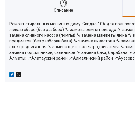
Описание
Ремонт стиральных машин на дому. Скидка 10% для пользовате
люка в сборе (без разбора) 🔧 замена ремня привода 🔧 заме
замена сливного насоса (помпы) 🔧 замена манжеты люка 🔧 
предметов (без разборки бака) 🔧 замена аквастопа 🔧 замена
электродвигателя 🔧 замена щеток электродвигателя 🔧 заме
замена подшипников, сальников 🔧 замена бака, барабана 🔧
Алматы: 📍Алатауский район 📍Алмалинский район 📍Ауэзовс