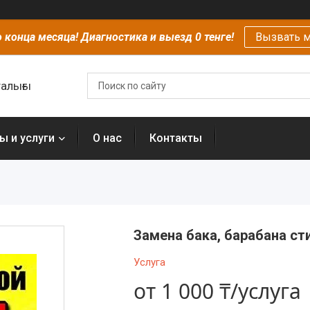
 конца месяца! Диагностика и выезд 0 тенге!
Вызвать м
алығы
ы и услуги
О нас
Контакты
Замена бака, барабана с
Услуга
от
1 000 ₸/услуга