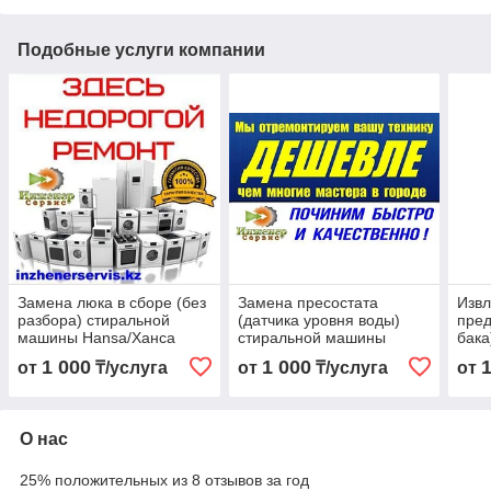
Подобные услуги компании
Замена люка в сборе (без
Замена пресостата
Извл
разбора) стиральной
(датчика уровня воды)
пред
машины Hansa/Ханса
стиральной машины
бака
Hansa/Ханса
Han
1 000
1 000
от
₸/услуга
от
₸/услуга
от
О нас
25% положительных из 8 отзывов за год