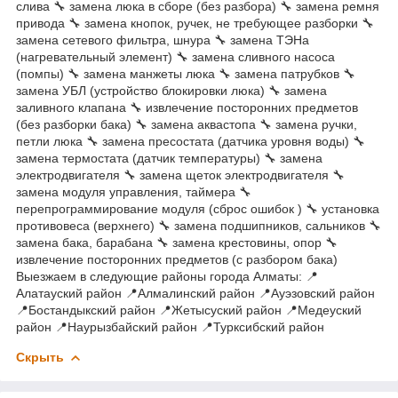
слива 🔧 замена люка в сборе (без разбора) 🔧 замена ремня
привода 🔧 замена кнопок, ручек, не требующее разборки 🔧
замена сетевого фильтра, шнура 🔧 замена ТЭНа
(нагревательный элемент) 🔧 замена сливного насоса
(помпы) 🔧 замена манжеты люка 🔧 замена патрубков 🔧
замена УБЛ (устройство блокировки люка) 🔧 замена
заливного клапана 🔧 извлечение посторонних предметов
(без разборки бака) 🔧 замена аквастопа 🔧 замена ручки,
петли люка 🔧 замена пресостата (датчика уровня воды) 🔧
замена термостата (датчик температуры) 🔧 замена
электродвигателя 🔧 замена щеток электродвигателя 🔧
замена модуля управления, таймера 🔧
перепрограммирование модуля (сброс ошибок ) 🔧 установка
противовеса (верхнего) 🔧 замена подшипников, сальников 🔧
замена бака, барабана 🔧 замена крестовины, опор 🔧
извлечение посторонних предметов (с разбором бака)
Выезжаем в следующие районы города Алматы: 📍
Алатауский район 📍Алмалинский район 📍Ауэзовский район
📍Бостандыкский район 📍Жетысуский район 📍Медеуский
район 📍Наурызбайский район 📍Турксибский район
Скрыть