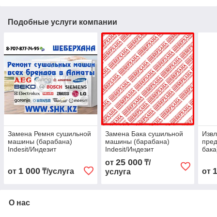
Подобные услуги компании
Замена Ремня сушильной
Замена Бака сушильной
Извл
машины (барабана)
машины (барабана)
пред
Indesit/Индезит
Indesit/Индезит
бака
Inde
25 000
от
₸/
1 000
от
₸/услуга
от
услуга
О нас