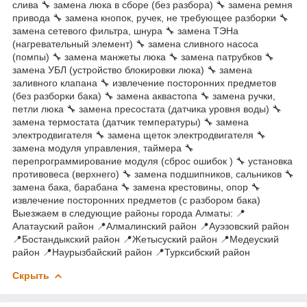
слива 🔧 замена люка в сборе (без разбора) 🔧 замена ремня
привода 🔧 замена кнопок, ручек, не требующее разборки 🔧
замена сетевого фильтра, шнура 🔧 замена ТЭНа
(нагревательный элемент) 🔧 замена сливного насоса
(помпы) 🔧 замена манжеты люка 🔧 замена патрубков 🔧
замена УБЛ (устройство блокировки люка) 🔧 замена
заливного клапана 🔧 извлечение посторонних предметов
(без разборки бака) 🔧 замена аквастопа 🔧 замена ручки,
петли люка 🔧 замена пресостата (датчика уровня воды) 🔧
замена термостата (датчик температуры) 🔧 замена
электродвигателя 🔧 замена щеток электродвигателя 🔧
замена модуля управления, таймера 🔧
перепрограммирование модуля (сброс ошибок ) 🔧 установка
противовеса (верхнего) 🔧 замена подшипников, сальников 🔧
замена бака, барабана 🔧 замена крестовины, опор 🔧
извлечение посторонних предметов (с разбором бака)
Выезжаем в следующие районы города Алматы: 📍
Алатауский район 📍Алмалинский район 📍Ауэзовский район
📍Бостандыкский район 📍Жетысуский район 📍Медеуский
район 📍Наурызбайский район 📍Турксибский район
Скрыть