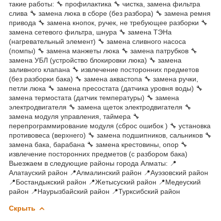
такие работы: 🔧 профилактика 🔧 чистка, замена фильтра
слива 🔧 замена люка в сборе (без разбора) 🔧 замена ремня
привода 🔧 замена кнопок, ручек, не требующее разборки 🔧
замена сетевого фильтра, шнура 🔧 замена ТЭНа
(нагревательный элемент) 🔧 замена сливного насоса
(помпы) 🔧 замена манжеты люка 🔧 замена патрубков 🔧
замена УБЛ (устройство блокировки люка) 🔧 замена
заливного клапана 🔧 извлечение посторонних предметов
(без разборки бака) 🔧 замена аквастопа 🔧 замена ручки,
петли люка 🔧 замена пресостата (датчика уровня воды) 🔧
замена термостата (датчик температуры) 🔧 замена
электродвигателя 🔧 замена щеток электродвигателя 🔧
замена модуля управления, таймера 🔧
перепрограммирование модуля (сброс ошибок ) 🔧 установка
противовеса (верхнего) 🔧 замена подшипников, сальников 🔧
замена бака, барабана 🔧 замена крестовины, опор 🔧
извлечение посторонних предметов (с разбором бака)
Выезжаем в следующие районы города Алматы: 📍
Алатауский район 📍Алмалинский район 📍Ауэзовский район
📍Бостандыкский район 📍Жетысуский район 📍Медеуский
район 📍Наурызбайский район 📍Турксибский район
Скрыть