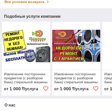
Все условия возврата
Подобные услуги компании
Извлечение посторонних
Извлечение посторонних
Извл
предметов (с разбором
предметов (с разбором
пред
бака) стиральной машины
бака) стиральной машины
бака
BEKO/БЕКО
Candy/Канди
Inde
1 000
1 000
от
₸/услуга
от
₸/услуга
от
О нас