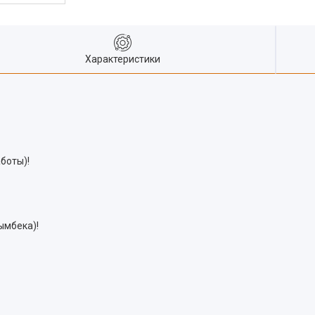
Характеристики
боты)!
йымбека)!