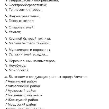
🔧 Инфракрасных обогревателей;
🔧 Электрообогревателей;
🔧 Тепловентиляторов;
🔧 Водонагревателей;
🔧 Газовых котлов;
🔧 Отпаривателей;
🔧 Утюгов;
🔧 Крупной бытовой техники;
🔧 Мелкой бытовой техники;
🔧 Мультиварок и пароварок;
🔧 Увлажнителей воздуха...
🔧 Персональных компьютеров;
🔧 Ноутбуков;
🔧 Моноблоков.
🚗 Выезжаем в следующие районы города Алматы:
📍Алатауский район
📍Алмалинский район
📍Ауэзовский район
📍Бостандыкский район
📍Жетысуский район
📍Медеуский район
📍Наурызбайский район