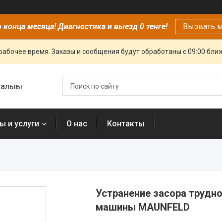
 конца месяца! Диагностика и выезд 0 тенге!
Вызвать м
рабочее время. Заказы и сообщения будут обработаны с 09:00 бли
алығы
ы и услуги
О нас
Контакты
Устранение засора трудн
машины MAUNFELD