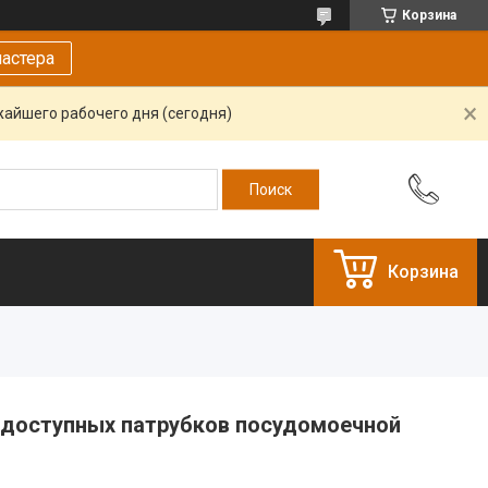
Корзина
астера
жайшего рабочего дня (сегодня)
Корзина
одоступных патрубков посудомоечной