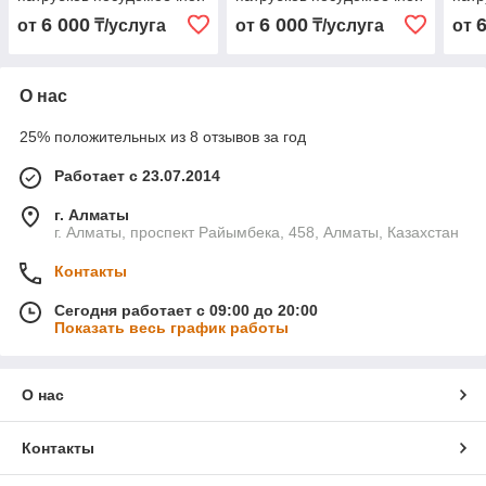
машины Samsung
машины Siemens
маш
6 000
6 000
от
₸/услуга
от
₸/услуга
от
О нас
25% положительных из 8 отзывов за год
Работает с 23.07.2014
г. Алматы
г. Алматы, проспект Райымбека, 458, Алматы, Казахстан
Контакты
Сегодня работает с 09:00 до 20:00
Показать весь график работы
О нас
Контакты