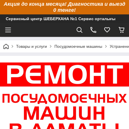
Акция до конца месяца! Диагностика и выезд
0 тенге!
Сервисный центр ШЕБЕРХАНА №1 Сервис орталығы
Товары и услуги
Посудомоечные машины
Устранен