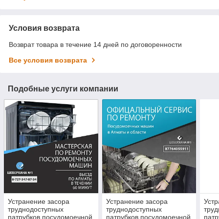
Условия возврата
Возврат товара в течение 14 дней по договоренности
Все условия возврата
Подобные услуги компании
Устранение засора
Устранение засора
Устр
труднодоступных
труднодоступных
труд
патрубков посудомоечной
патрубков посудомоечной
патр