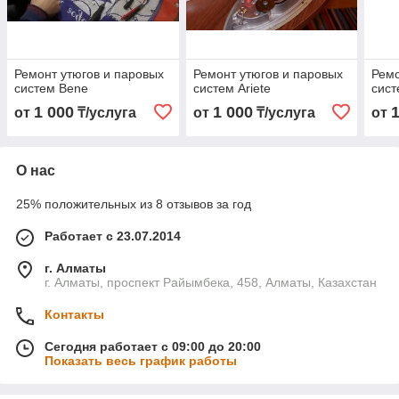
Ремонт утюгов и паровых
Ремонт утюгов и паровых
Ремо
систем Bene
систем Ariete
сист
1 000
1 000
от
₸/услуга
от
₸/услуга
от
О нас
25% положительных из 8 отзывов за год
Работает с 23.07.2014
г. Алматы
г. Алматы, проспект Райымбека, 458, Алматы, Казахстан
Контакты
Сегодня работает с 09:00 до 20:00
Показать весь график работы