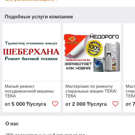
Подобные услуги компании
Малый ремонт
Мастерская по ремонту
Маст
посудомоечной машины
стиральных машин TEKA/
сти
TEKA
ТЕКА
ТЕК
5 000
2 000
от
₸/услуга
от
₸/услуга
от
О нас