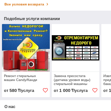
Все условия возврата
Подобные услуги компании
Ремонт стиральных
Замена пресостата
Извл
машин Candy/Канди
(датчика уровня воды)
пред
стиральной машины
бака
Candy/Канди
Can
580
1 000
от
₸/услуга
от
₸/услуга
от
О нас