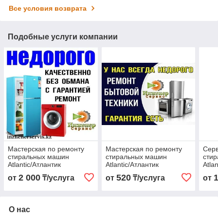
Все условия возврата
Подобные услуги компании
Мастерская по ремонту
Мастерская по ремонту
Серв
стиральных машин
стиральных машин
сти
Atlantic/Атлантик
Atlantic/Атлантик
Atla
2 000
520
от
₸/услуга
от
₸/услуга
от
О нас