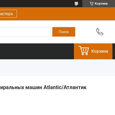
Корзина
астера
Корзина
иральных машин Atlantic/Атлантик