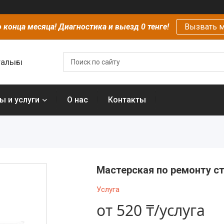
 конца месяца! Диагностика и выезд 0 тенге!
Вызвать м
алығы
ы и услуги
О нас
Контакты
Мастерская по ремонту ст
Услуга
от
520 ₸/услуга