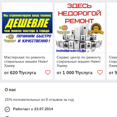
Мастерская по ремонту
Сервис центр по ремонту
Серв
стиральных машин Haier/
стиральных машин Haier/
стир
Хаиер
Хаиер
Хаи
620
1 000
от
₸/услуга
от
₸/услуга
от
О нас
25% положительных из 8 отзывов за год
Работает с 23.07.2014