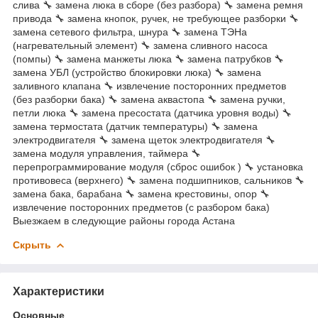
слива 🔧 замена люка в сборе (без разбора) 🔧 замена ремня
привода 🔧 замена кнопок, ручек, не требующее разборки 🔧
замена сетевого фильтра, шнура 🔧 замена ТЭНа
(нагревательный элемент) 🔧 замена сливного насоса
(помпы) 🔧 замена манжеты люка 🔧 замена патрубков 🔧
замена УБЛ (устройство блокировки люка) 🔧 замена
заливного клапана 🔧 извлечение посторонних предметов
(без разборки бака) 🔧 замена аквастопа 🔧 замена ручки,
петли люка 🔧 замена пресостата (датчика уровня воды) 🔧
замена термостата (датчик температуры) 🔧 замена
электродвигателя 🔧 замена щеток электродвигателя 🔧
замена модуля управления, таймера 🔧
перепрограммирование модуля (сброс ошибок ) 🔧 установка
противовеса (верхнего) 🔧 замена подшипников, сальников 🔧
замена бака, барабана 🔧 замена крестовины, опор 🔧
извлечение посторонних предметов (с разбором бака)
Выезжаем в следующие районы города Астана
Скрыть
Характеристики
Основные