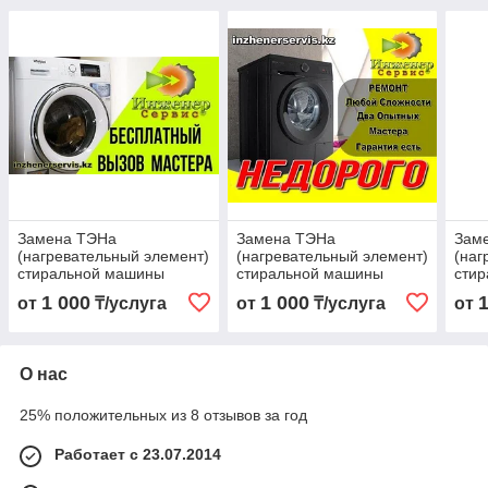
Замена ТЭНа
Замена ТЭНа
Зам
(нагревательный элемент)
(нагревательный элемент)
(наг
стиральной машины
стиральной машины
сти
Hotpoint-Ariston/Хотпоинт-
Bos
1 000
1 000
от
₸/услуга
от
₸/услуга
от
Аристон
О нас
25% положительных из 8 отзывов за год
Работает с 23.07.2014