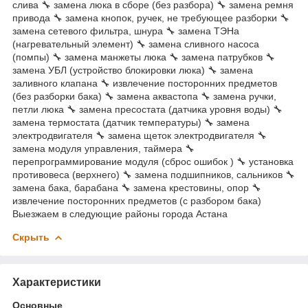
слива 🔧 замена люка в сборе (без разбора) 🔧 замена ремня
привода 🔧 замена кнопок, ручек, не требующее разборки 🔧
замена сетевого фильтра, шнура 🔧 замена ТЭНа
(нагревательный элемент) 🔧 замена сливного насоса
(помпы) 🔧 замена манжеты люка 🔧 замена патрубков 🔧
замена УБЛ (устройство блокировки люка) 🔧 замена
заливного клапана 🔧 извлечение посторонних предметов
(без разборки бака) 🔧 замена аквастопа 🔧 замена ручки,
петли люка 🔧 замена пресостата (датчика уровня воды) 🔧
замена термостата (датчик температуры) 🔧 замена
электродвигателя 🔧 замена щеток электродвигателя 🔧
замена модуля управления, таймера 🔧
перепрограммирование модуля (сброс ошибок ) 🔧 установка
противовеса (верхнего) 🔧 замена подшипников, сальников 🔧
замена бака, барабана 🔧 замена крестовины, опор 🔧
извлечение посторонних предметов (с разбором бака)
Выезжаем в следующие районы города Астана
Скрыть
Характеристики
Основные