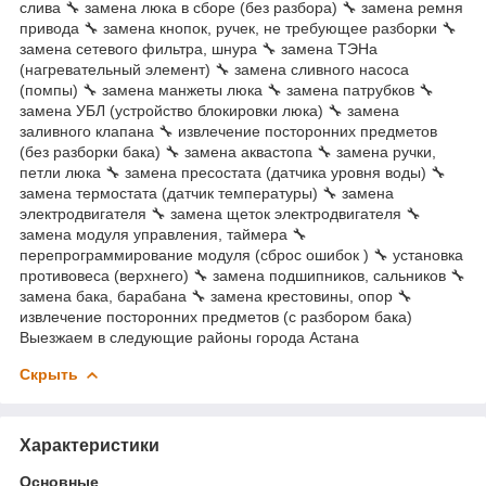
слива 🔧 замена люка в сборе (без разбора) 🔧 замена ремня
привода 🔧 замена кнопок, ручек, не требующее разборки 🔧
замена сетевого фильтра, шнура 🔧 замена ТЭНа
(нагревательный элемент) 🔧 замена сливного насоса
(помпы) 🔧 замена манжеты люка 🔧 замена патрубков 🔧
замена УБЛ (устройство блокировки люка) 🔧 замена
заливного клапана 🔧 извлечение посторонних предметов
(без разборки бака) 🔧 замена аквастопа 🔧 замена ручки,
петли люка 🔧 замена пресостата (датчика уровня воды) 🔧
замена термостата (датчик температуры) 🔧 замена
электродвигателя 🔧 замена щеток электродвигателя 🔧
замена модуля управления, таймера 🔧
перепрограммирование модуля (сброс ошибок ) 🔧 установка
противовеса (верхнего) 🔧 замена подшипников, сальников 🔧
замена бака, барабана 🔧 замена крестовины, опор 🔧
извлечение посторонних предметов (с разбором бака)
Выезжаем в следующие районы города Астана
Скрыть
Характеристики
Основные