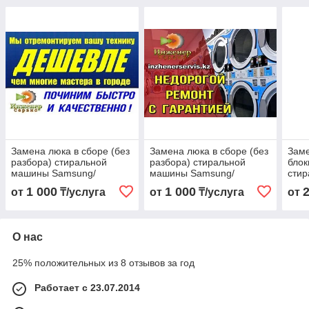
Замена люка в сборе (без
Замена люка в сборе (без
Заме
разбора) стиральной
разбора) стиральной
блок
машины Samsung/
машины Samsung/
сти
Самсунг
Самсунг
Sam
1 000
1 000
от
₸/услуга
от
₸/услуга
от
О нас
25% положительных из 8 отзывов за год
Работает с 23.07.2014