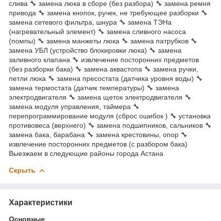
слива 🔧 замена люка в сборе (без разбора) 🔧 замена ремня
привода 🔧 замена кнопок, ручек, не требующее разборки 🔧
замена сетевого фильтра, шнура 🔧 замена ТЭНа
(нагревательный элемент) 🔧 замена сливного насоса
(помпы) 🔧 замена манжеты люка 🔧 замена патрубков 🔧
замена УБЛ (устройство блокировки люка) 🔧 замена
заливного клапана 🔧 извлечение посторонних предметов
(без разборки бака) 🔧 замена аквастопа 🔧 замена ручки,
петли люка 🔧 замена пресостата (датчика уровня воды) 🔧
замена термостата (датчик температуры) 🔧 замена
электродвигателя 🔧 замена щеток электродвигателя 🔧
замена модуля управления, таймера 🔧
перепрограммирование модуля (сброс ошибок ) 🔧 установка
противовеса (верхнего) 🔧 замена подшипников, сальников 🔧
замена бака, барабана 🔧 замена крестовины, опор 🔧
извлечение посторонних предметов (с разбором бака)
Выезжаем в следующие районы города Астана
Скрыть
Характеристики
Основные