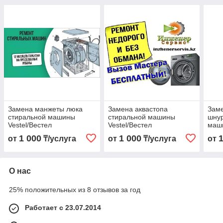
Замена манжеты люка
Замена аквастопа
Заме
стиральной машины
стиральной машины
шнур
Vestel/Вестел
Vestel/Вестел
маши
1 000
1 000
от
₸/услуга
от
₸/услуга
от
О нас
25% положительных из 8 отзывов за год
Работает с 23.07.2014