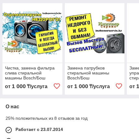
Чистка, замена фильтра
Замена патрубков
Зам
слива стиральной
стиральной машины
упра
машины Bosch/Бош
Bosch/Бош
сти
Bos
1 000
1 000
от
₸/услуга
от
₸/услуга
от
О нас
25% положительных из 8 отзывов за год
Работает с 23.07.2014