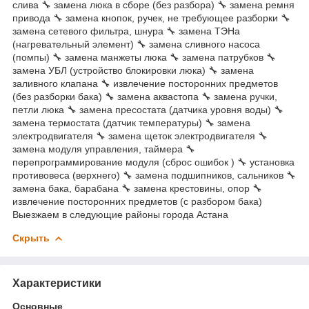
слива 🔧 замена люка в сборе (без разбора) 🔧 замена ремня
привода 🔧 замена кнопок, ручек, не требующее разборки 🔧
замена сетевого фильтра, шнура 🔧 замена ТЭНа
(нагревательный элемент) 🔧 замена сливного насоса
(помпы) 🔧 замена манжеты люка 🔧 замена патрубков 🔧
замена УБЛ (устройство блокировки люка) 🔧 замена
заливного клапана 🔧 извлечение посторонних предметов
(без разборки бака) 🔧 замена аквастопа 🔧 замена ручки,
петли люка 🔧 замена пресостата (датчика уровня воды) 🔧
замена термостата (датчик температуры) 🔧 замена
электродвигателя 🔧 замена щеток электродвигателя 🔧
замена модуля управления, таймера 🔧
перепрограммирование модуля (сброс ошибок ) 🔧 установка
противовеса (верхнего) 🔧 замена подшипников, сальников 🔧
замена бака, барабана 🔧 замена крестовины, опор 🔧
извлечение посторонних предметов (с разбором бака)
Выезжаем в следующие районы города Астана
Скрыть
Характеристики
Основные