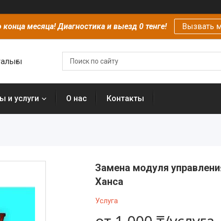
 конца месяца! Диагностика и выезд 0 тенге!
Вызвать м
алығы
ы и услуги
О нас
Контакты
Замена модуля управлени
Ханса
Услуга