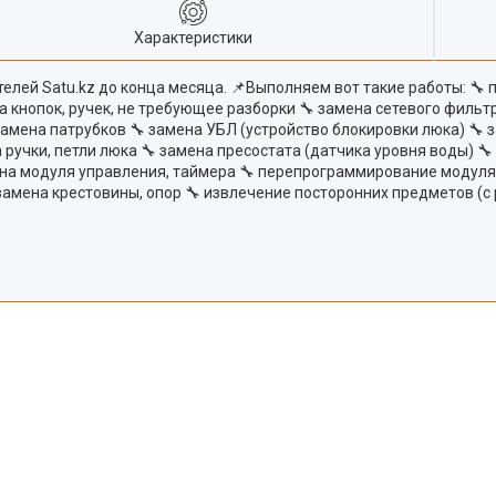
Характеристики
лей Satu.kz до конца месяца. 📌Выполняем вот такие работы: 🔧 
на кнопок, ручек, не требующее разборки 🔧 замена сетевого фильт
замена патрубков 🔧 замена УБЛ (устройство блокировки люка) 🔧 
 ручки, петли люка 🔧 замена пресостата (датчика уровня воды) 
на модуля управления, таймера 🔧 перепрограммирование модуля (
 замена крестовины, опор 🔧 извлечение посторонних предметов 