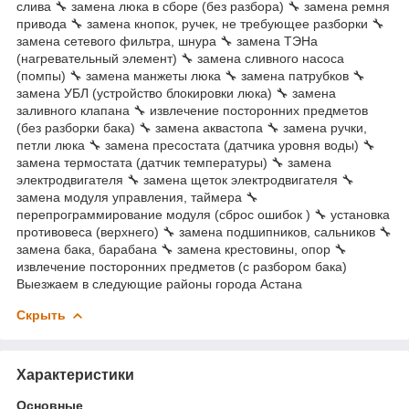
слива 🔧 замена люка в сборе (без разбора) 🔧 замена ремня
привода 🔧 замена кнопок, ручек, не требующее разборки 🔧
замена сетевого фильтра, шнура 🔧 замена ТЭНа
(нагревательный элемент) 🔧 замена сливного насоса
(помпы) 🔧 замена манжеты люка 🔧 замена патрубков 🔧
замена УБЛ (устройство блокировки люка) 🔧 замена
заливного клапана 🔧 извлечение посторонних предметов
(без разборки бака) 🔧 замена аквастопа 🔧 замена ручки,
петли люка 🔧 замена пресостата (датчика уровня воды) 🔧
замена термостата (датчик температуры) 🔧 замена
электродвигателя 🔧 замена щеток электродвигателя 🔧
замена модуля управления, таймера 🔧
перепрограммирование модуля (сброс ошибок ) 🔧 установка
противовеса (верхнего) 🔧 замена подшипников, сальников 🔧
замена бака, барабана 🔧 замена крестовины, опор 🔧
извлечение посторонних предметов (с разбором бака)
Выезжаем в следующие районы города Астана
Скрыть
Характеристики
Основные