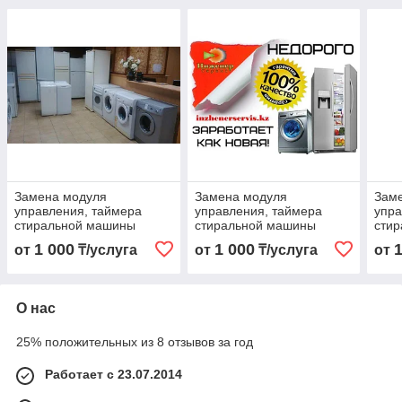
Замена модуля
Замена модуля
Зам
управления, таймера
управления, таймера
упра
стиральной машины
стиральной машины
сти
ATLANT/АТЛАНТ
BEK
1 000
1 000
от
₸/услуга
от
₸/услуга
от
О нас
25% положительных из 8 отзывов за год
Работает с 23.07.2014