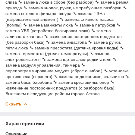
слива 🔧 замена люка в сборе (без разбора) 🔧 замена ремня
привода 🔧 замена кнопок, ручек, не требующее разборки 🔧
замена сетевого фильтра, шнура 🔧 замена ТЭНа
(нагревательный элемент) 🔧 замена сливного насоса
(помпы) 🔧 замена манжеты люка 🔧 замена патрубков 🔧
замена УБЛ (устройство блокировки люка) 🔧 замена
заливного клапана 🔧 извлечение посторонних предметов
(без разборки бака) 🔧 замена аквастопа 🔧 замена ручки,
петли люка 🔧 замена пресостата (датчика уровня воды) 🔧
замена термостата (датчик температуры) 🔧 замена
электродвигателя 🔧 замена щеток электродвигателя 🔧
замена модуля управления, таймера 🔧
перепрограммирование модуля (сброс ошибок ) 🔧 установка
противовеса (верхнего) 🔧 замена подшипников, сальников 🔧
замена бака, барабана 🔧 замена крестовины, опор 🔧
извлечение посторонних предметов (с разбором бака)
Выезжаем в следующие районы города Астана
Скрыть
Характеристики
Основные