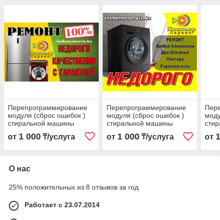
Перепрограммирование
Перепрограммирование
Пер
модуля (сброс ошибок )
модуля (сброс ошибок )
моду
стиральной машины
стиральной машины
сти
BEKO/БЕКО
Daewoo Electronics/
АЕГ
1 000
1 000
от
₸/услуга
от
₸/услуга
от
Даевоо Електроникс
О нас
25% положительных из 8 отзывов за год
Работает с 23.07.2014