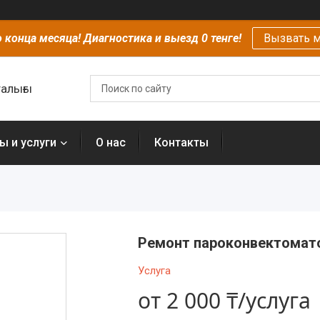
 конца месяца! Диагностика и выезд 0 тенге!
Вызвать м
алығы
ы и услуги
О нас
Контакты
Ремонт пароконвектомат
Услуга
от
2 000 ₸/услуга