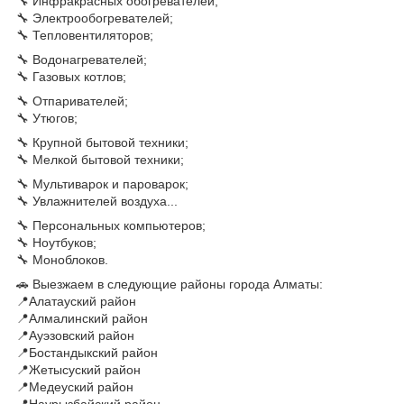
🔧 Инфракрасных обогревателей;
🔧 Электрообогревателей;
🔧 Тепловентиляторов;
🔧 Водонагревателей;
🔧 Газовых котлов;
🔧 Отпаривателей;
🔧 Утюгов;
🔧 Крупной бытовой техники;
🔧 Мелкой бытовой техники;
🔧 Мультиварок и пароварок;
🔧 Увлажнителей воздуха...
🔧 Персональных компьютеров;
🔧 Ноутбуков;
🔧 Моноблоков.
🚗 Выезжаем в следующие районы города Алматы:
📍Алатауский район
📍Алмалинский район
📍Ауэзовский район
📍Бостандыкский район
📍Жетысуский район
📍Медеуский район
📍Наурызбайский район