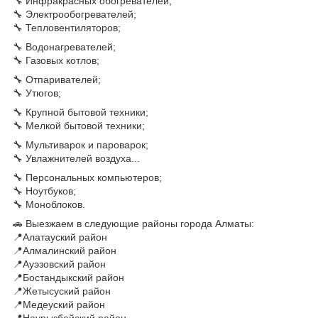
🔧 Инфракрасных обогревателей;
🔧 Электрообогревателей;
🔧 Тепловентиляторов;
🔧 Водонагревателей;
🔧 Газовых котлов;
🔧 Отпаривателей;
🔧 Утюгов;
🔧 Крупной бытовой техники;
🔧 Мелкой бытовой техники;
🔧 Мультиварок и пароварок;
🔧 Увлажнителей воздуха...
🔧 Персональных компьютеров;
🔧 Ноутбуков;
🔧 Моноблоков.
🚗 Выезжаем в следующие районы города Алматы:
📍Алатауский район
📍Алмалинский район
📍Ауэзовский район
📍Бостандыкский район
📍Жетысуский район
📍Медеуский район
📍Наурызбайский район